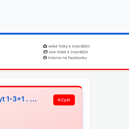
velké fotky k inzerátům
více fotek k inzerátům
inzerce na facebooku
 1-3+1 . ...
Zpět