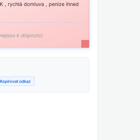
K , rychlá domluva , penize ihned
 nejsou k dispozici.
Kopírovat odkaz