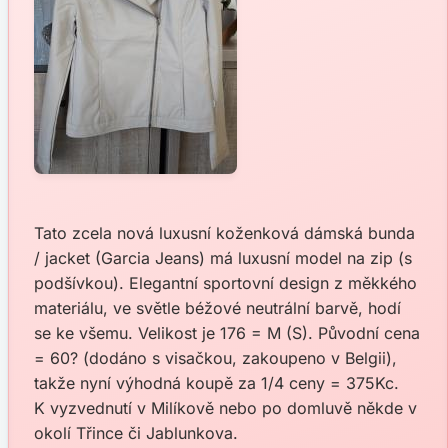
Tato zcela nová luxusní koženková dámská bunda
/ jacket (Garcia Jeans) má luxusní model na zip (s
podšívkou). Elegantní sportovní design z měkkého
materiálu, ve světle béžové neutrální barvě, hodí
se ke všemu. Velikost je 176 = M (S). Původní cena
= 60? (dodáno s visačkou, zakoupeno v Belgii),
takže nyní výhodná koupě za 1/4 ceny = 375Kc.
K vyzvednutí v Milíkově nebo po domluvě někde v
okolí Třince či Jablunkova.