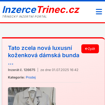
Inzerce
Trinec.cz
TŘINECKÝ INZERTNÍ PORTÁL
Tato zcela nová luxusní
Zpět
koženková dámská bunda
...
Inzerát č. 126675
| ze dne 01.07.2025 16:42
Kategorie:
Prodej