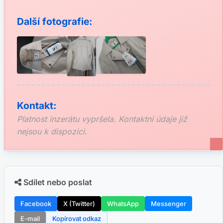
Další fotografie:
Kontakt:
Platnost inzerátu vypršela. Kontaktní údaje již
nejsou k dispozici.
Sdílet nebo poslat
Facebook
X (Twitter)
WhatsApp
Messenger
E-mail
Kopírovat odkaz