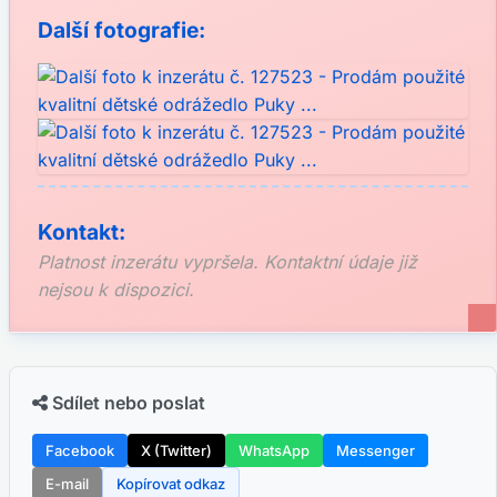
Další fotografie:
Kontakt:
Platnost inzerátu vypršela. Kontaktní údaje již
nejsou k dispozici.
Sdílet nebo poslat
Facebook
X (Twitter)
WhatsApp
Messenger
E-mail
Kopírovat odkaz