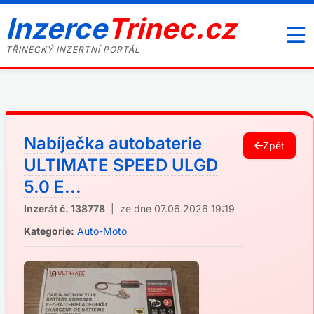
Inzerce
Trinec.cz
TŘINECKÝ INZERTNÍ PORTÁL
Nabíječka autobaterie
Zpět
ULTIMATE SPEED ULGD
5.0 E...
Inzerát č. 138778
| ze dne 07.06.2026 19:19
Kategorie:
Auto-Moto