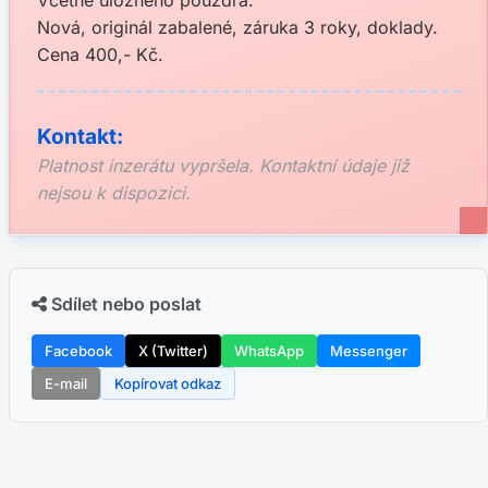
Včetně úložného pouzdra.
Nová, originál zabalené, záruka 3 roky, doklady.
Cena 400,- Kč.
Kontakt:
Platnost inzerátu vypršela. Kontaktní údaje již
nejsou k dispozici.
Sdílet nebo poslat
Facebook
X (Twitter)
WhatsApp
Messenger
E-mail
Kopírovat odkaz