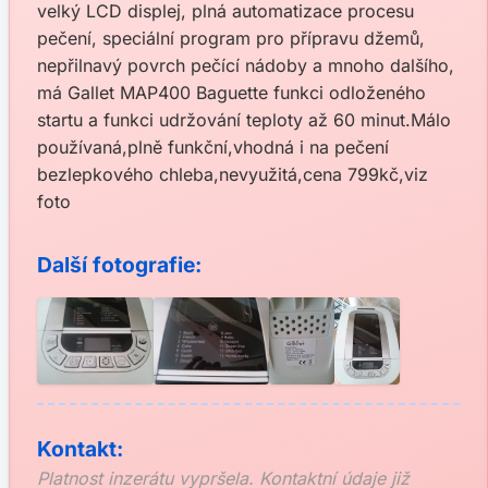
velký LCD displej, plná automatizace procesu
pečení, speciální program pro přípravu džemů,
nepřilnavý povrch pečící nádoby a mnoho dalšího,
má Gallet MAP400 Baguette funkci odloženého
startu a funkci udržování teploty až 60 minut.Málo
používaná,plně funkční,vhodná i na pečení
bezlepkového chleba,nevyužitá,cena 799kč,viz
foto
Další fotografie:
Kontakt:
Platnost inzerátu vypršela. Kontaktní údaje již