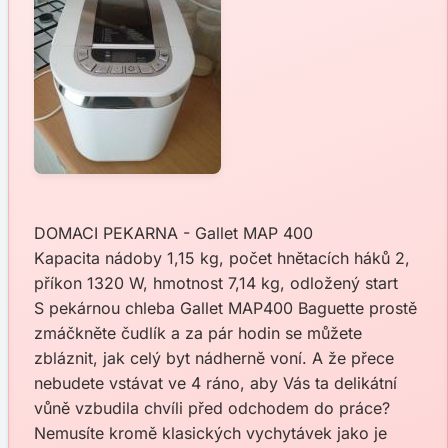
DOMACI PEKARNA - Gallet MAP 400
Kapacita nádoby 1,15 kg, počet hnětacích háků 2,
příkon 1320 W, hmotnost 7,14 kg, odložený start
S pekárnou chleba Gallet MAP400 Baguette prostě
zmáčkněte čudlík a za pár hodin se můžete
zbláznit, jak celý byt nádherně voní. A že přece
nebudete vstávat ve 4 ráno, aby Vás ta delikátní
vůně vzbudila chvíli před odchodem do práce?
Nemusíte kromě klasických vychytávek jako je