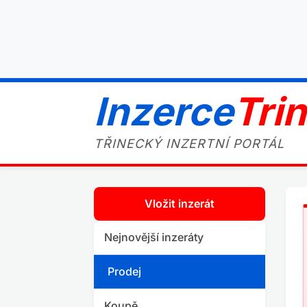
Inzerce
Tri
TŘINECKÝ INZERTNÍ PORTÁL
Vložit inzerát
Nejnovější inzeráty
Prodej
Koupě