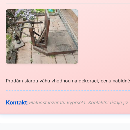
Prodám starou váhu vhodnou na dekoraci, cenu nabídně
Kontakt:
Platnost inzerátu vypršela. Kontaktní údaje již