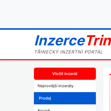
Inzerce
Tri
TŘINECKÝ INZERTNÍ PORTÁL
Vložit inzerát
Nejnovější inzeráty
Prodej
Koupě