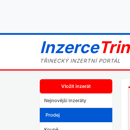
Inzerce
Tri
TŘINECKÝ INZERTNÍ PORTÁL
Vložit inzerát
Nejnovější inzeráty
Prodej
Koupě