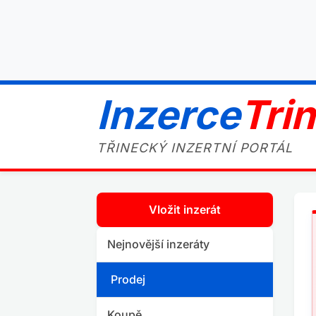
Inzerce
Tri
TŘINECKÝ INZERTNÍ PORTÁL
Vložit inzerát
Nejnovější inzeráty
Prodej
Koupě