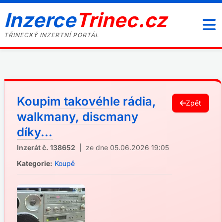
Inzerce
Trinec.cz
TŘINECKÝ INZERTNÍ PORTÁL
Koupim takovéhle rádia,
Zpět
walkmany, discmany
díky...
Inzerát č. 138652
| ze dne 05.06.2026 19:05
Kategorie:
Koupě