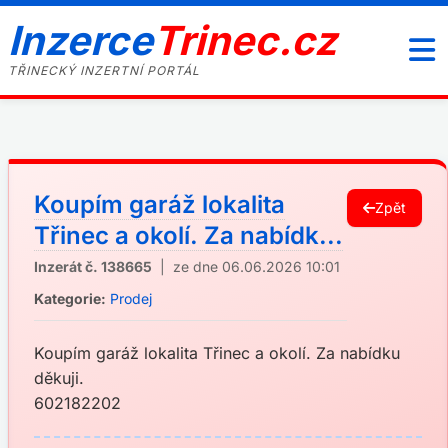
Inzerce
Trinec.cz
TŘINECKÝ INZERTNÍ PORTÁL
Koupím garáž lokalita
Zpět
Třinec a okolí. Za nabídk...
Inzerát č. 138665
| ze dne 06.06.2026 10:01
Kategorie:
Prodej
Koupím garáž lokalita Třinec a okolí. Za nabídku
děkuji.
602182202