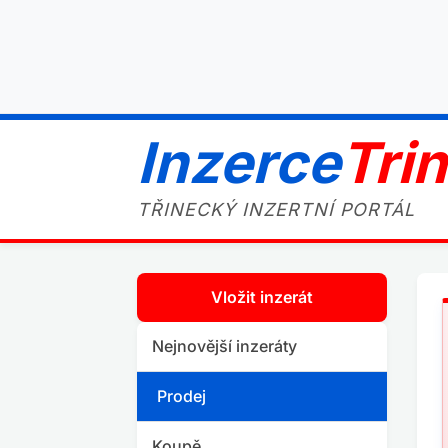
Inzerce
Tri
TŘINECKÝ INZERTNÍ PORTÁL
Vložit inzerát
Nejnovější inzeráty
Prodej
Koupě