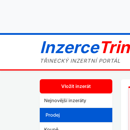
Inzerce
Tri
TŘINECKÝ INZERTNÍ PORTÁL
Vložit inzerát
Nejnovější inzeráty
Prodej
Koupě