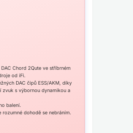
ký DAC Chord 2Qute ve stříbrném
roje od iFi.
běžných DAC čipů ESS/AKM, díky
ní zvuk s výbornou dynamikou a
ho balení.
le rozumné dohodě se nebráním.