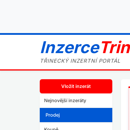
Inzerce
Tri
TŘINECKÝ INZERTNÍ PORTÁL
Vložit inzerát
Nejnovější inzeráty
Prodej
Koupě