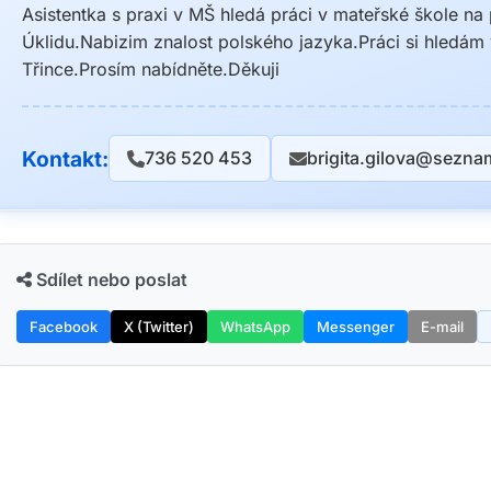
Asistentka s praxi v MŠ hledá práci v mateřské škole na
Úklidu.Nabizim znalost polského jazyka.Práci si hledám
Třince.Prosím nabídněte.Děkuji
Kontakt:
736 520 453
brigita.gilova@sezna
Sdílet nebo poslat
Facebook
X (Twitter)
WhatsApp
Messenger
E-mail