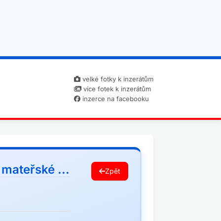
velké fotky k inzerátům
více fotek k inzerátům
inzerce na facebooku
 mateřské ...
Zpět