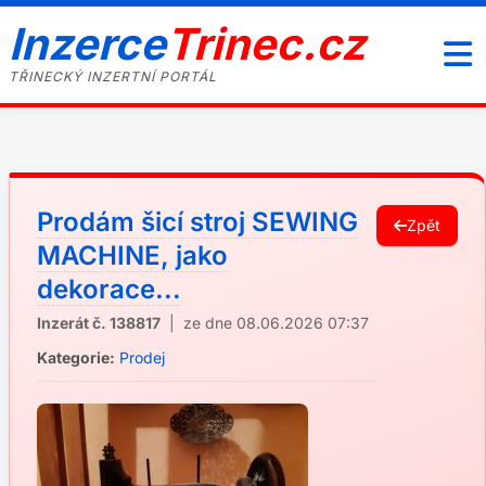
Inzerce
Trinec.cz
TŘINECKÝ INZERTNÍ PORTÁL
Prodám šicí stroj SEWING
Zpět
MACHINE, jako
dekorace...
Inzerát č. 138817
| ze dne 08.06.2026 07:37
Kategorie:
Prodej