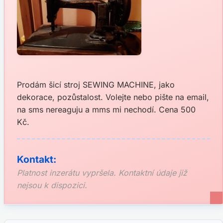
Prodám šicí stroj SEWING MACHINE, jako
dekorace, pozůstalost. Volejte nebo pište na email,
na sms nereaguju a mms mi nechodí. Cena 500
Kč.
Kontakt:
Platnost inzerátu vypršela. Kontaktní údaje již
nejsou k dispozici.