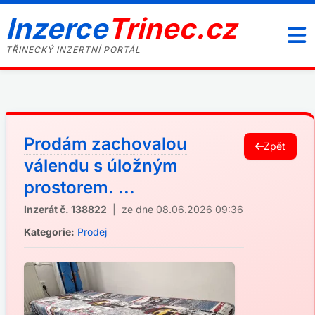
Inzerce
Trinec.cz
TŘINECKÝ INZERTNÍ PORTÁL
Prodám zachovalou
Zpět
válendu s úložným
prostorem. ...
Inzerát č. 138822
| ze dne 08.06.2026 09:36
Kategorie:
Prodej