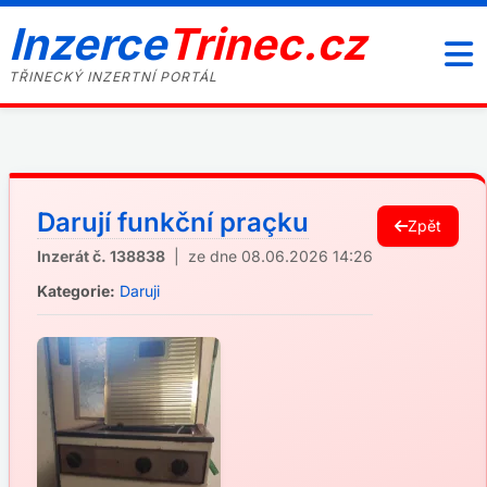
Inzerce
Trinec.cz
TŘINECKÝ INZERTNÍ PORTÁL
Darují funkční praçku
Zpět
Inzerát č. 138838
| ze dne 08.06.2026 14:26
Kategorie:
Daruji