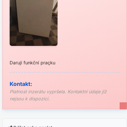
Darují funkční praçku
Kontakt:
Platnost inzerátu vypršela. Kontaktní údaje již
nejsou k dispozici.