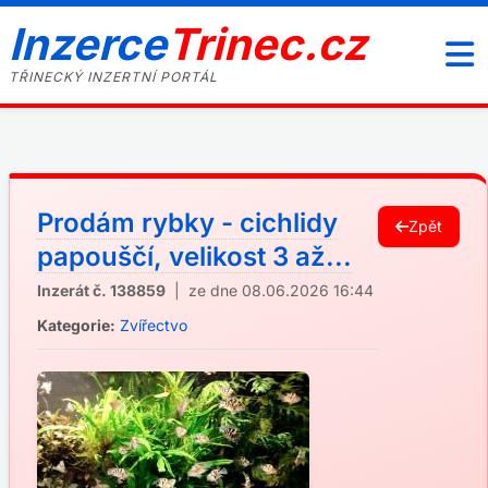
Inzerce
Trinec.cz
TŘINECKÝ INZERTNÍ PORTÁL
Prodám rybky - cichlidy
Zpět
papouščí, velikost 3 až...
Inzerát č. 138859
| ze dne 08.06.2026 16:44
Kategorie:
Zvířectvo