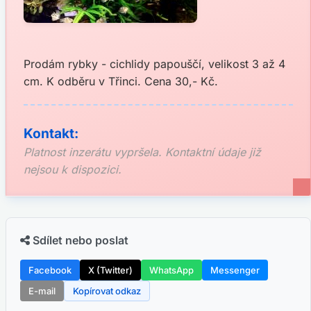
Prodám rybky - cichlidy papouščí, velikost 3 až 4
cm. K odběru v Třinci. Cena 30,- Kč.
Kontakt:
Platnost inzerátu vypršela. Kontaktní údaje již
nejsou k dispozici.
Sdílet nebo poslat
Facebook
X (Twitter)
WhatsApp
Messenger
E-mail
Kopírovat odkaz