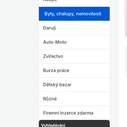
Byty, chalupy, nemovitosti
Daruji
Auto-Moto
Zvířectvo
Burza práce
Dětský bazar
Různé
Firemní inzerce zdarma
Vyhledávání