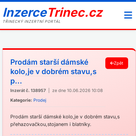
Inzerce
Trinec.cz
TŘINECKÝ INZERTNÍ PORTÁL
Prodám starší dámské
Zpět
kolo,je v dobrém stavu,s
p...
Inzerát č. 138957
| ze dne 10.06.2026 10:08
Kategorie:
Prodej
Prodám starší dámské kolo,je v dobrém stavu,s
přehazovačkou,stojanem i blatníky.