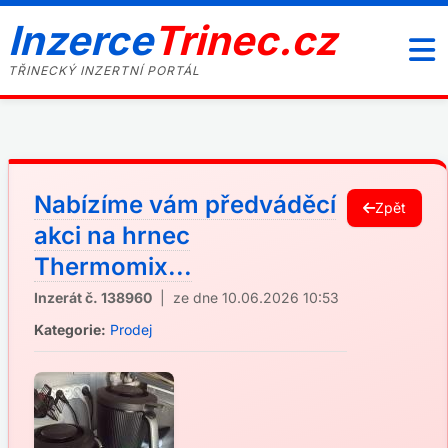
Inzerce
Trinec.cz
TŘINECKÝ INZERTNÍ PORTÁL
Nabízíme vám předváděcí
Zpět
akci na hrnec
Thermomix...
Inzerát č. 138960
| ze dne 10.06.2026 10:53
Kategorie:
Prodej