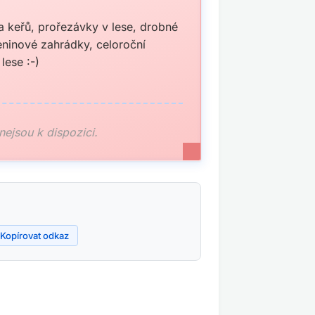
 a keřů, prořezávky v lese, drobné
eninové zahrádky, celoroční
lese :-)
 nejsou k dispozici.
Kopírovat odkaz