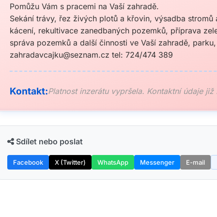
Pomůžu Vám s pracemi na Vaší zahradě.
Sekání trávy, řez živých plotů a křovin, výsadba stromů
kácení, rekultivace zanedbaných pozemků, příprava zel
správa pozemků a další činnosti ve Vaší zahradě, parku, 
zahradavcajku@seznam.cz
tel: 724/474 389
Kontakt:
Platnost inzerátu vypršela. Kontaktní údaje již
Sdílet nebo poslat
Facebook
X (Twitter)
WhatsApp
Messenger
E-mail