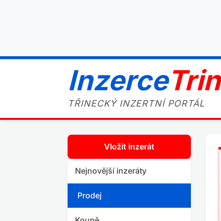
Inzerce
Tri
TŘINECKÝ INZERTNÍ PORTÁL
Vložit inzerát
Nejnovější inzeráty
Prodej
Koupě