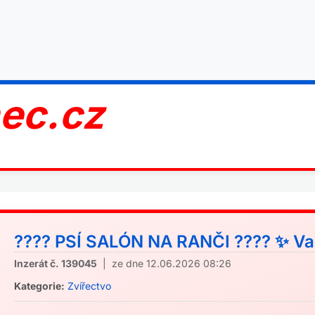
nec.cz
???? PSÍ SALÓN NA RANČI ???? ✨ Vaš
Inzerát č. 139045
| ze dne 12.06.2026 08:26
Kategorie:
Zvířectvo