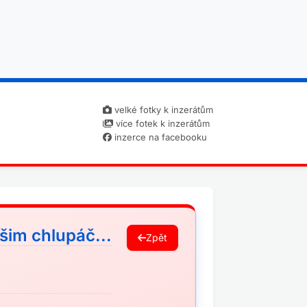
velké fotky k inzerátům
více fotek k inzerátům
inzerce na facebooku
im chlupáč...
Zpět