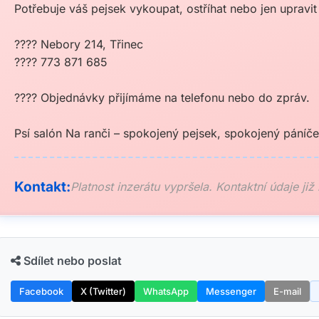
Potřebuje váš pejsek vykoupat, ostříhat nebo jen upravit
???? Nebory 214, Třinec
???? 773 871 685
???? Objednávky přijímáme na telefonu nebo do zpráv.
Psí salón Na ranči – spokojený pejsek, spokojený páníče
Kontakt:
Platnost inzerátu vypršela. Kontaktní údaje již
Sdílet nebo poslat
Facebook
X (Twitter)
WhatsApp
Messenger
E-mail