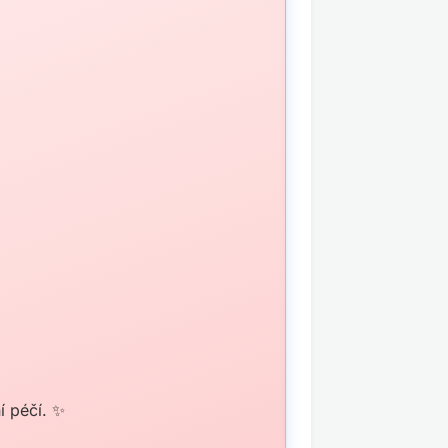
í péčí. ✨