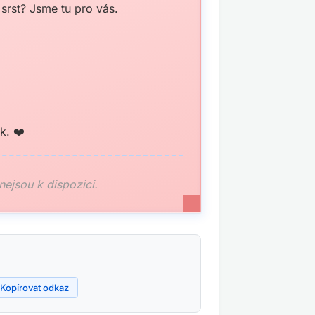
 srst? Jsme tu pro vás.
k. ❤️
 nejsou k dispozici.
Kopírovat odkaz