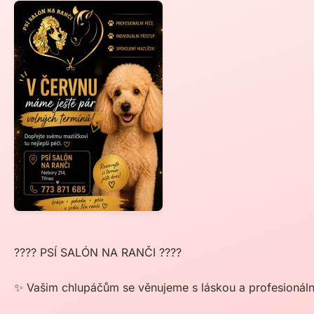
???? PSÍ SALÓN NA RANČI ????
✨ Vašim chlupáčům se věnujeme s láskou a profesionáln