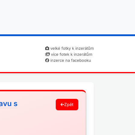
velké fotky k inzerátům
více fotek k inzerátům
inzerce na facebooku
avu s
Zpět