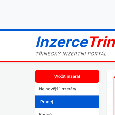
Inzerce
Tri
TŘINECKÝ INZERTNÍ PORTÁL
Vložit inzerát
Nejnovější inzeráty
Prodej
Koupě