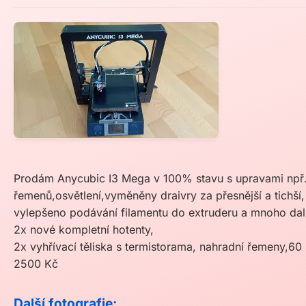
Prodám Anycubic I3 Mega v 100% stavu s upravami npř.
řemenů,osvětlení,vyměněny draivry za přesnější a tichší,
vylepšeno podávání filamentu do extruderu a mnoho dalš
2x nové kompletní hotenty,
2x vyhřívací těliska s termistorama, nahradní řemeny,60
2500 Kč
Další fotografie: