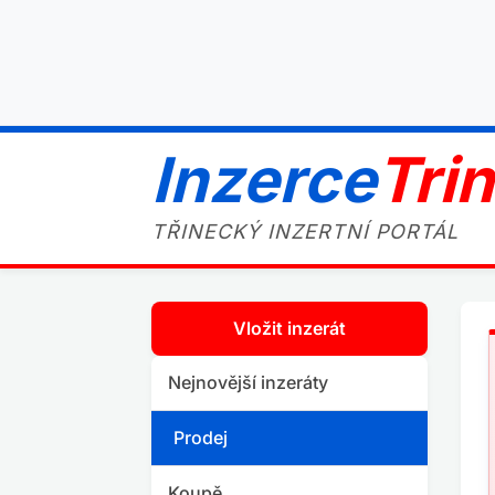
Inzerce
Tri
TŘINECKÝ INZERTNÍ PORTÁL
Vložit inzerát
Nejnovější inzeráty
Prodej
Koupě