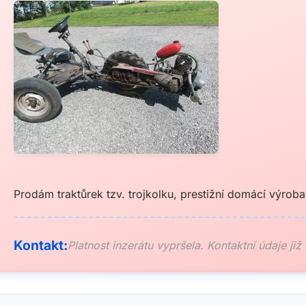
Prodám traktůrek tzv. trojkolku, prestižní domácí výroba
Kontakt:
Platnost inzerátu vypršela. Kontaktní údaje již