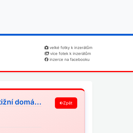
velké fotky k inzerátům
více fotek k inzerátům
inzerce na facebooku
tižní domá...
Zpět