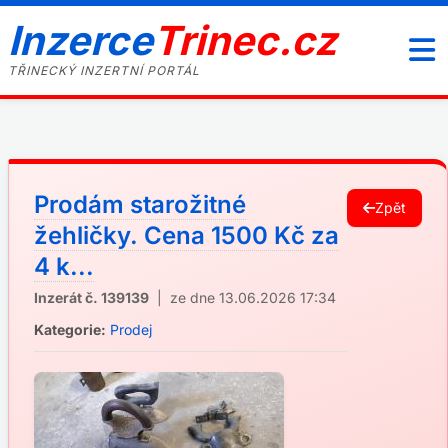
Inzerce
Trinec.cz
TŘINECKÝ INZERTNÍ PORTÁL
Prodám starožitné
Zpět
žehličky. Cena 1500 Kč za
4 k...
Inzerát č. 139139
| ze dne 13.06.2026 17:34
Kategorie:
Prodej