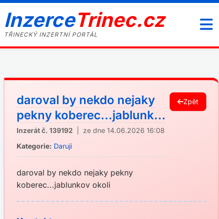
Inzerce
Trinec.cz
TŘINECKÝ INZERTNÍ PORTÁL
daroval by nekdo nejaky
Zpět
pekny koberec...jablunk...
Inzerát č. 139192
| ze dne 14.06.2026 16:08
Kategorie:
Daruji
daroval by nekdo nejaky pekny
koberec...jablunkov okoli