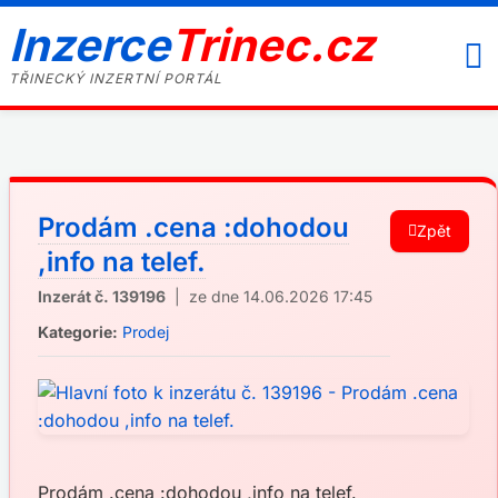
Inzerce
Trinec.cz
TŘINECKÝ INZERTNÍ PORTÁL
Prodám .cena :dohodou
Zpět
,info na telef.
Inzerát č. 139196
| ze dne 14.06.2026 17:45
Kategorie:
Prodej
Prodám .cena :dohodou ,info na telef.