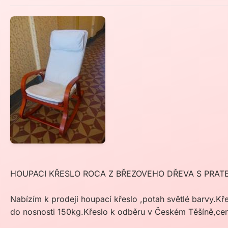
HOUPACI KŘESLO ROCA Z BŘEZOVEHO DŘEVA S PRA
Nabízím k prodeji houpací křeslo ,potah světlé barvy.
do nosnosti 150kg.Křeslo k odběru v Českém Těšíně,cen