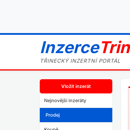
Inzerce
Tri
TŘINECKÝ INZERTNÍ PORTÁL
Vložit inzerát
Nejnovější inzeráty
Prodej
Koupě