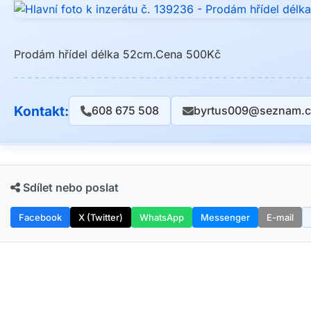
Prodám hřídel délka 52cm.Cena 500Kč
Kontakt:
608 675 508
byrtus009@seznam.c
Sdílet nebo poslat
Facebook
X (Twitter)
WhatsApp
Messenger
E-mail