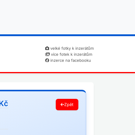
velké fotky k inzerátům
více fotek k inzerátům
inzerce na facebooku
0Kč
Zpět