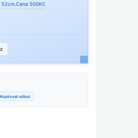
z
Kopírovat odkaz