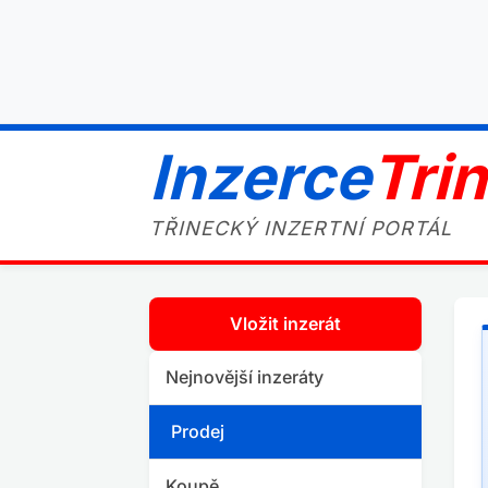
Inzerce
Tri
TŘINECKÝ INZERTNÍ PORTÁL
Vložit inzerát
Nejnovější inzeráty
Prodej
Koupě