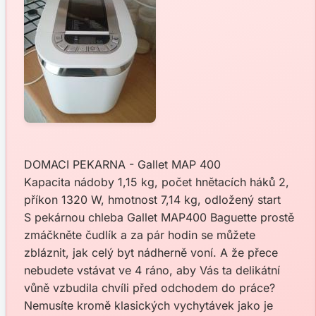
DOMACI PEKARNA - Gallet MAP 400
Kapacita nádoby 1,15 kg, počet hnětacích háků 2,
příkon 1320 W, hmotnost 7,14 kg, odložený start
S pekárnou chleba Gallet MAP400 Baguette prostě
zmáčkněte čudlík a za pár hodin se můžete
zbláznit, jak celý byt nádherně voní. A že přece
nebudete vstávat ve 4 ráno, aby Vás ta delikátní
vůně vzbudila chvíli před odchodem do práce?
Nemusíte kromě klasických vychytávek jako je