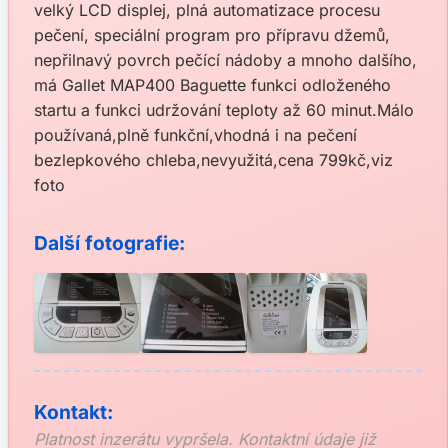
velký LCD displej, plná automatizace procesu
pečení, speciální program pro přípravu džemů,
nepřilnavý povrch pečící nádoby a mnoho dalšího,
má Gallet MAP400 Baguette funkci odloženého
startu a funkci udržování teploty až 60 minut.Málo
používaná,plně funkční,vhodná i na pečení
bezlepkového chleba,nevyužitá,cena 799kč,viz
foto
Další fotografie:
Kontakt:
Platnost inzerátu vypršela. Kontaktní údaje již