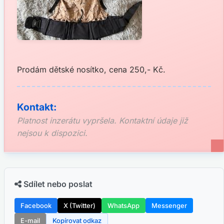
Prodám dětské nosítko, cena 250,- Kč.
Kontakt:
Platnost inzerátu vypršela. Kontaktní údaje již
nejsou k dispozici.
Sdílet nebo poslat
Facebook
X (Twitter)
WhatsApp
Messenger
E-mail
Kopírovat odkaz