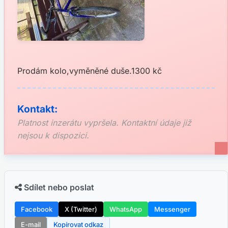
Prodám kolo,vyměněné duše.1300 kč
Kontakt:
Platnost inzerátu vypršela. Kontaktní údaje již
nejsou k dispozici.
Sdílet nebo poslat
Facebook
X (Twitter)
WhatsApp
Messenger
E-mail
Kopírovat odkaz