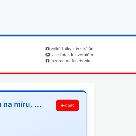
velké fotky k inzerátům
více fotek k inzerátům
inzerce na facebooku
 na míru, ...
Zpět