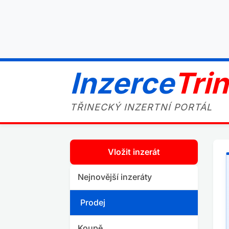
Inzerce
Tri
TŘINECKÝ INZERTNÍ PORTÁL
Vložit inzerát
Nejnovější inzeráty
Prodej
Koupě