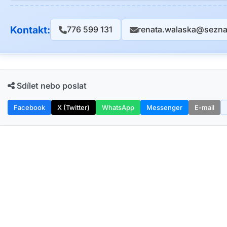
Kontakt:
776 599 131
renata.walaska@sezn
Sdílet nebo poslat
Facebook
X (Twitter)
WhatsApp
Messenger
E-mail