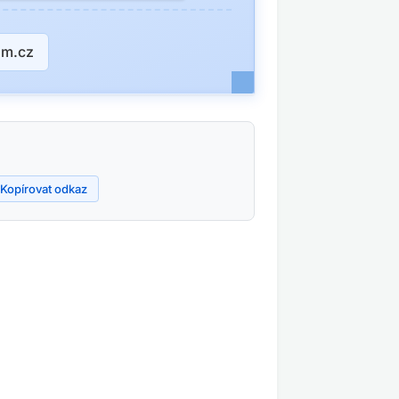
am.cz
Kopírovat odkaz