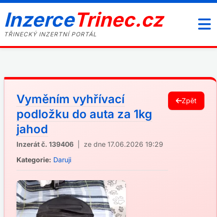
Inzerce
Trinec.cz
TŘINECKÝ INZERTNÍ PORTÁL
Vyměním vyhřívací
Zpět
podložku do auta za 1kg
jahod
Inzerát č. 139406
| ze dne 17.06.2026 19:29
Kategorie:
Daruji