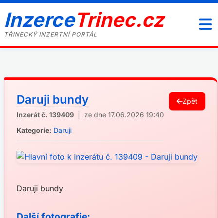
Inzerce
Trinec.cz
TŘINECKÝ INZERTNÍ PORTÁL
Daruji bundy
Zpět
Inzerát č. 139409
| ze dne 17.06.2026 19:40
Kategorie:
Daruji
Daruji bundy
Další fotografie: