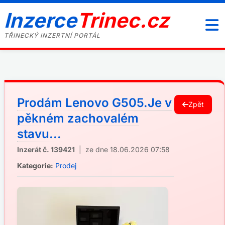
Inzerce
Trinec.cz
TŘINECKÝ INZERTNÍ PORTÁL
Prodám Lenovo G505.Je v
Zpět
pěkném zachovalém
stavu...
Inzerát č. 139421
| ze dne 18.06.2026 07:58
Kategorie:
Prodej