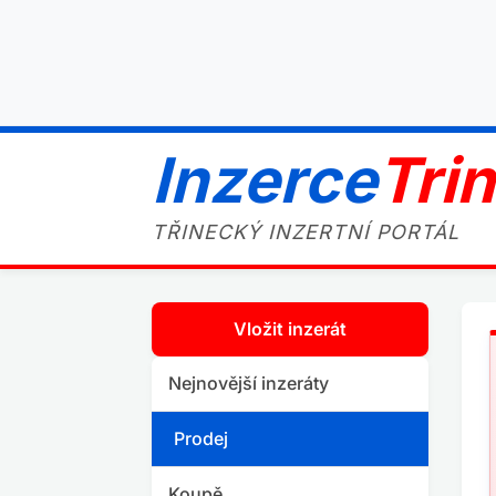
Inzerce
Tri
TŘINECKÝ INZERTNÍ PORTÁL
Vložit inzerát
Nejnovější inzeráty
Prodej
Koupě