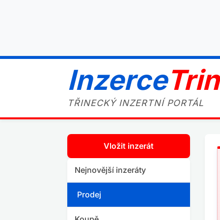
Inzerce
Tri
TŘINECKÝ INZERTNÍ PORTÁL
Vložit inzerát
Nejnovější inzeráty
Prodej
Koupě