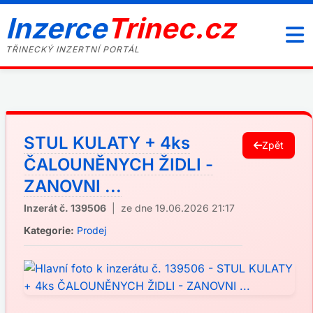
Inzerce
Trinec.cz
TŘINECKÝ INZERTNÍ PORTÁL
STUL KULATY + 4ks
Zpět
ČALOUNĚNYCH ŽIDLI -
ZANOVNI ...
Inzerát č. 139506
| ze dne 19.06.2026 21:17
Kategorie:
Prodej