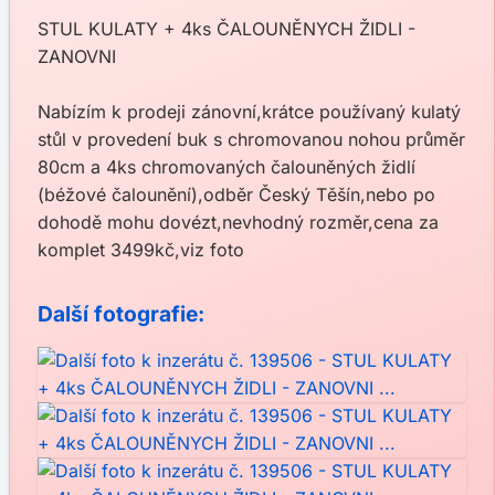
STUL KULATY + 4ks ČALOUNĚNYCH ŽIDLI -
ZANOVNI
Nabízím k prodeji zánovní,krátce používaný kulatý
stůl v provedení buk s chromovanou nohou průměr
80cm a 4ks chromovaných čalouněných židlí
(béžové čalounění),odběr Český Těšín,nebo po
dohodě mohu dovézt,nevhodný rozměr,cena za
komplet 3499kč,viz foto
Další fotografie: