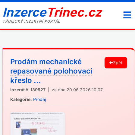
Inzerce
Trinec.cz
TŘINECKÝ INZERTNÍ PORTÁL
Prodám mechanické
Zpět
repasované polohovací
křeslo ...
Inzerát č. 139527
| ze dne 20.06.2026 10:07
Kategorie:
Prodej