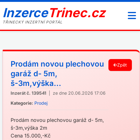
Inzerce
Trinec.cz
TŘINECKÝ INZERTNÍ PORTÁL
Prodám novou plechovou
Zpět
garáž d- 5m,
š-3m,výška...
Inzerát č. 139541
| ze dne 20.06.2026 17:06
Kategorie:
Prodej
Prodám novou plechovou garáž d- 5m,
š-3m,výška 2m
Cena 15.000,-Kč