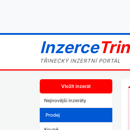
Inzerce
Tri
TŘINECKÝ INZERTNÍ PORTÁL
Vložit inzerát
Nejnovější inzeráty
Prodej
Koupě