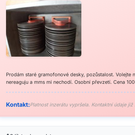
Prodám staré gramofonové desky, pozůstalost. Volejte n
nereaguju a mms mi nechodí. Osobní převzetí. Cena 100
Kontakt:
Platnost inzerátu vypršela. Kontaktní údaje již