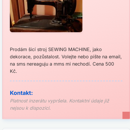
Prodám šicí stroj SEWING MACHINE, jako
dekorace, pozůstalost. Volejte nebo pište na email,
na sms nereaguju a mms mi nechodí. Cena 500
Kč.
Kontakt:
Platnost inzerátu vypršela. Kontaktní údaje již
nejsou k dispozici.