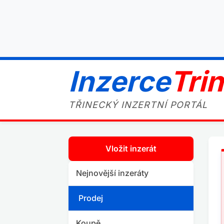
Inzerce
Tri
TŘINECKÝ INZERTNÍ PORTÁL
Vložit inzerát
Nejnovější inzeráty
Prodej
Koupě