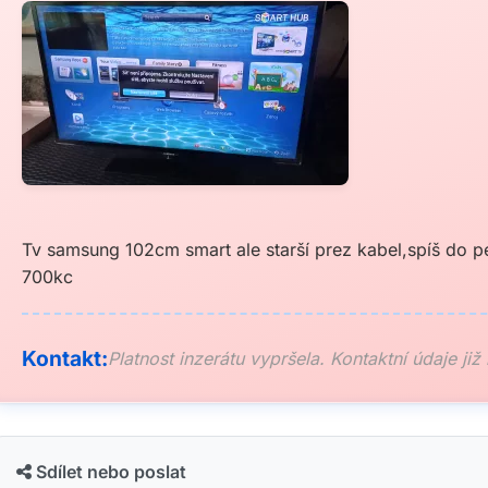
Tv samsung 102cm smart ale starší prez kabel,spíš do 
700kc
Kontakt:
Platnost inzerátu vypršela. Kontaktní údaje již
Sdílet nebo poslat