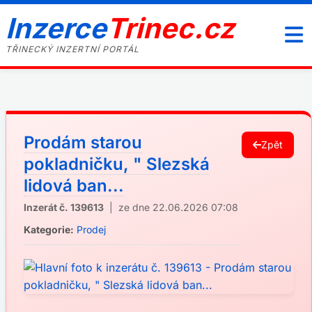
Inzerce
Trinec.cz
TŘINECKÝ INZERTNÍ PORTÁL
Prodám starou
Zpět
pokladničku, " Slezská
lidová ban...
Inzerát č. 139613
| ze dne 22.06.2026 07:08
Kategorie:
Prodej