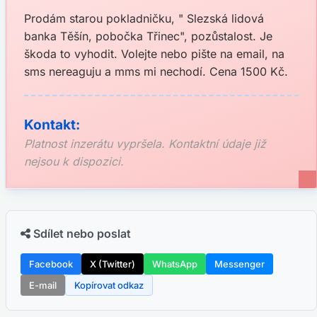
Prodám starou pokladničku, " Slezská lidová
banka Těšín, pobočka Třinec", pozůstalost. Je
škoda to vyhodit. Volejte nebo pište na email, na
sms nereaguju a mms mi nechodí. Cena 1500 Kč.
Kontakt:
Platnost inzerátu vypršela. Kontaktní údaje již
nejsou k dispozici.
Sdílet nebo poslat
Facebook
X (Twitter)
WhatsApp
Messenger
E-mail
Kopírovat odkaz