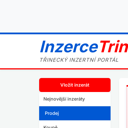
Inzerce
Tri
TŘINECKÝ INZERTNÍ PORTÁL
Vložit inzerát
Nejnovější inzeráty
Prodej
Koupě