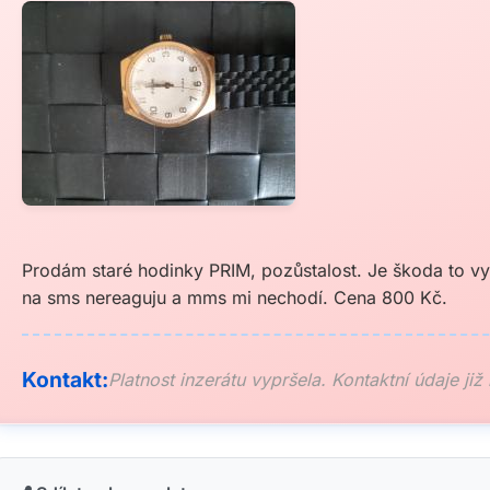
Prodám staré hodinky PRIM, pozůstalost. Je škoda to vyh
na sms nereaguju a mms mi nechodí. Cena 800 Kč.
Kontakt:
Platnost inzerátu vypršela. Kontaktní údaje již