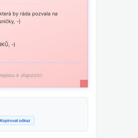
která by ráda pozvala na
ničky, -)
KŮ, -)
 nejsou k dispozici.
Kopírovat odkaz