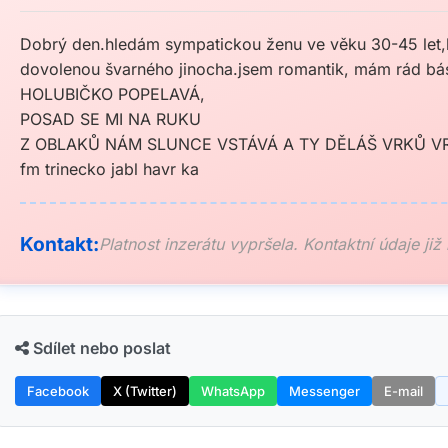
Dobrý den.hledám sympatickou ženu ve věku 30-45 let,
dovolenou švarného jinocha.jsem romantik, mám rád bás
HOLUBIČKO POPELAVÁ,
POSAD SE MI NA RUKU
Z OBLAKŮ NÁM SLUNCE VSTÁVÁ A TY DĚLÁŠ VRKŮ VR
fm trinecko jabl havr ka
Kontakt:
Platnost inzerátu vypršela. Kontaktní údaje již
Sdílet nebo poslat
Facebook
X (Twitter)
WhatsApp
Messenger
E-mail